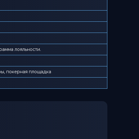
рамма лояльности.
ры, покерная площадка