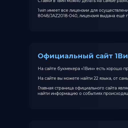
Ставки в 1вин можно делать на самые разн
1win имеет все лицензии для осуществлен
8048/JAZ2018-040, лицензия выдана ещё п
Официальный сайт 1В
На сайте букмекера «1Вин» есть хорошо п
На сайте вы можете найти 22 языка, от са
Главная страница официального сайта явл
найти информацию о событиях происходящи