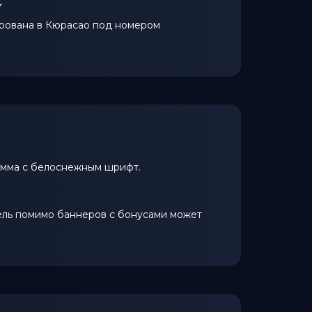
.
ирована в Кюрасао под номером
гамма с белоснежным шрифт.
тель помимо баннеров с бонусами может