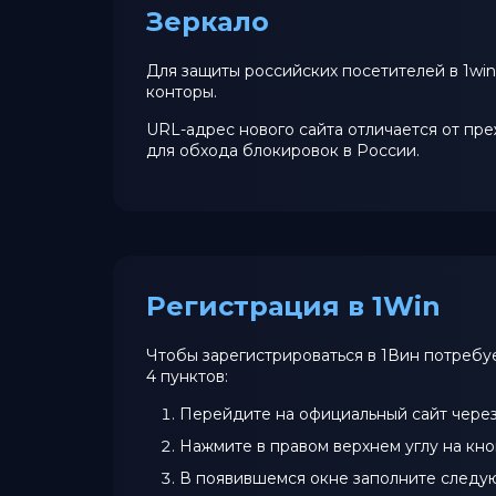
Зеркало
Для защиты российских посетителей в 1wi
конторы.
URL-адрес нового сайта отличается от пр
для обхода блокировок в России.
Регистрация в 1Win
Чтобы зарегистрироваться в 1Вин потребу
4 пунктов:
Перейдите на официальный сайт через
Нажмите в правом верхнем углу на кно
В появившемся окне заполните следующ