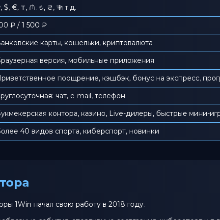
, $, €, ₸, ₼. ₺, ₴, ₹ и т.д.
00 ₽ / 1 500 ₽
анковские карты, кошельки, криптовалюта
раузерная версия, мобильные приложения
риветственное поощрение, кэшбэк, бонус на экспресс, прог
руглосуточная: чат, e-mail, телефон
укмекерская контора, казино, Live-дилеры, быстрые мини-иг
олее 40 видов спорта, киберспорт, новинки
тора
ры 1Win начал свою работу в 2018 году.