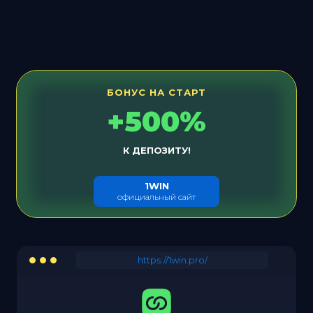
БОНУС НА СТАРТ
+500%
К ДЕПОЗИТУ!
1WIN
официальный сайт
https://1win.pro/